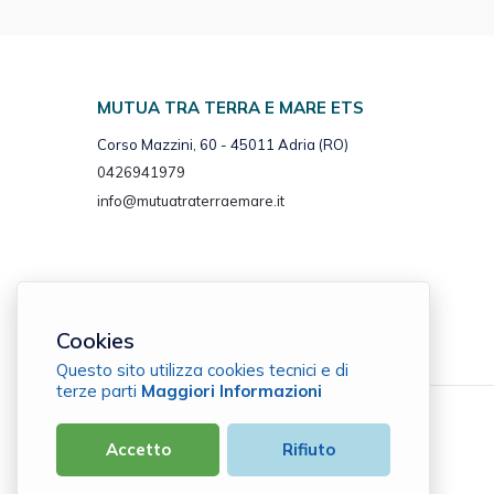
MUTUA TRA TERRA E MARE ETS
Corso Mazzini, 60 - 45011 Adria (RO)
0426941979
info@mutuatraterraemare.it
Cookies
Questo sito utilizza cookies tecnici e di
terze parti
Maggiori Informazioni
Mutua tra Terra e Mare ETS
Accetto
Rifiuto
C.F. 90021190294 |
Cookie Policy
|
Privacy Policy